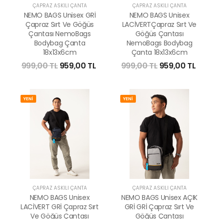
ÇAPRAZ ASKILI ÇANTA
ÇAPRAZ ASKILI ÇANTA
NEMO BAGS Unisex GRİ
NEMO BAGS Unisex
Çapraz Sırt Ve Göğüs
LACİVERTÇapraz Sırt Ve
Çantası NemoBags
Göğüs Çantası
Bodybag Çanta
NemoBags Bodybag
18x13x6cm
Çanta 18x13x6cm
999,00 TL
959,00 TL
999,00 TL
959,00 TL
YENİ
YENİ
ÇAPRAZ ASKILI ÇANTA
ÇAPRAZ ASKILI ÇANTA
NEMO BAGS Unisex
NEMO BAGS Unisex AÇIK
LACİVERT GRİ Çapraz Sırt
GRİ GRİ Çapraz Sırt Ve
Ve Göğüs Çantası
Göğüs Çantası