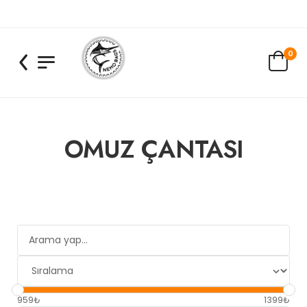
0
OMUZ ÇANTASI
959₺
1399₺