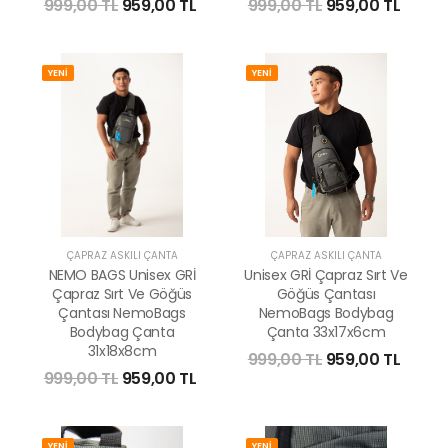
999,00 TL
959,00 TL
999,00 TL
959,00 TL
YENİ
YENİ
ÇAPRAZ ASKILI ÇANTA
ÇAPRAZ ASKILI ÇANTA
NEMO BAGS Unisex GRİ
Unisex GRİ Çapraz Sırt Ve
Çapraz Sırt Ve Göğüs
Göğüs Çantası
Çantası NemoBags
NemoBags Bodybag
Bodybag Çanta
Çanta 33x17x6cm
31x18x8cm
999,00 TL
959,00 TL
999,00 TL
959,00 TL
YENİ
YENİ