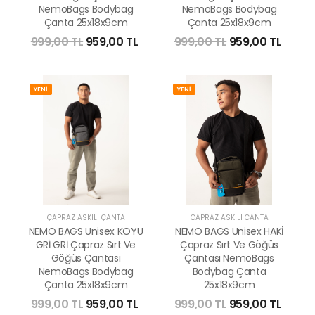
NemoBags Bodybag
NemoBags Bodybag
Çanta 25x18x9cm
Çanta 25x18x9cm
999,00 TL
959,00 TL
999,00 TL
959,00 TL
YENİ
YENİ
ÇAPRAZ ASKILI ÇANTA
ÇAPRAZ ASKILI ÇANTA
NEMO BAGS Unisex KOYU
NEMO BAGS Unisex HAKİ
GRİ GRİ Çapraz Sırt Ve
Çapraz Sırt Ve Göğüs
Göğüs Çantası
Çantası NemoBags
NemoBags Bodybag
Bodybag Çanta
Çanta 25x18x9cm
25x18x9cm
999,00 TL
959,00 TL
999,00 TL
959,00 TL