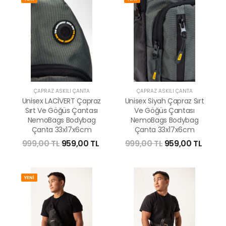
ÇAPRAZ ASKILI ÇANTA
ÇAPRAZ ASKILI ÇANTA
Unisex LACİVERT Çapraz
Unisex Siyah Çapraz Sırt
Sırt Ve Göğüs Çantası
Ve Göğüs Çantası
NemoBags Bodybag
NemoBags Bodybag
Çanta 33x17x6cm
Çanta 33x17x6cm
999,00 TL
959,00 TL
999,00 TL
959,00 TL
YENİ