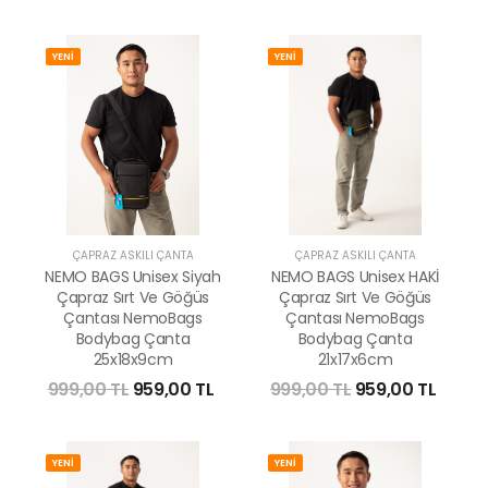
YENİ
YENİ
ÇAPRAZ ASKILI ÇANTA
ÇAPRAZ ASKILI ÇANTA
NEMO BAGS Unisex Siyah
NEMO BAGS Unisex HAKİ
Çapraz Sırt Ve Göğüs
Çapraz Sırt Ve Göğüs
Çantası NemoBags
Çantası NemoBags
Bodybag Çanta
Bodybag Çanta
25x18x9cm
21x17x6cm
999,00 TL
959,00 TL
999,00 TL
959,00 TL
YENİ
YENİ