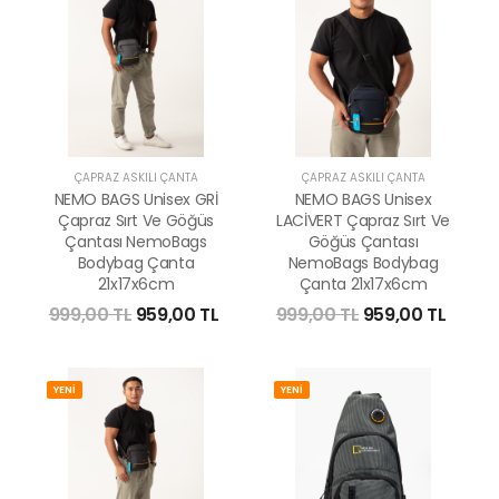
ÇAPRAZ ASKILI ÇANTA
ÇAPRAZ ASKILI ÇANTA
NEMO BAGS Unisex GRİ
NEMO BAGS Unisex
Çapraz Sırt Ve Göğüs
LACİVERT Çapraz Sırt Ve
Çantası NemoBags
Göğüs Çantası
Bodybag Çanta
NemoBags Bodybag
21x17x6cm
Çanta 21x17x6cm
999,00 TL
959,00 TL
999,00 TL
959,00 TL
YENİ
YENİ