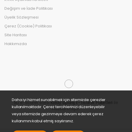
Değişim ve İade Politikası
Üyelik Sözleşmesi
Çerez (Cookie) Politikası
Site Haritası
Hakkımızda
Daha iyi hizmet sunabilmek için sitemizde çerezler
Bu e-ticaret sitesi
Kolay Sipariş E-Ticaret Paketleri
ile
kullanılmaktadır. Çerez tercihlerinizi düzenleyebilir
hazırlanmıştır.
veya sitemizde gezinmeye devam ederek çerez
kullanımını kabul etmiş sayılırsınız.