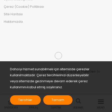
Çerez (Cookie) Politikası
Site Haritası
Hakkımızda
Daha iyi hizmet sunabilmek için sitemizde çerezler
Bu e-ticaret sitesi
Kolay Sipariş E-Ticaret Paketleri
ile
kullanılmaktadır. Çerez tercihlerinizi düzenleyebilir
hazırlanmıştır.
veya sitemizde gezinmeye devam ederek çerez
kullanımını kabul etmiş sayılırsınız.
Tercihler
Tamam
ANASAYFA
PAYLAŞ
SEPETIM
ARAMA
MENÜ