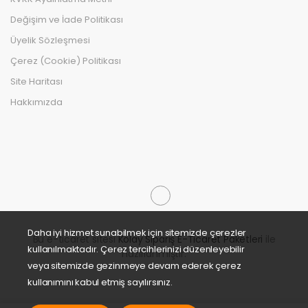
Değişim ve İade Politikası
Üyelik Sözleşmesi
Çerez (Cookie) Politikası
Site Haritası
Hakkımızda
Daha iyi hizmet sunabilmek için sitemizde çerezler
Bu e-ticaret sitesi
Kolay Sipariş E-Ticaret Paketleri
ile
kullanılmaktadır. Çerez tercihlerinizi düzenleyebilir
hazırlanmıştır.
veya sitemizde gezinmeye devam ederek çerez
kullanımını kabul etmiş sayılırsınız.