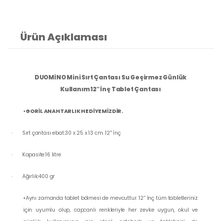
Ürün Açıklaması
DUOMİNO Mini Sırt Çantası Su Geçirmez Günlük
Kullanım 12
″
İnç Tablet Çantası
•GORİL ANAHTARLIK HEDİYEMİZDİR.
Sırt çantası ebat:30 x 25 x 13 cm. 12
″
İnç
·
Kapasite:16 litre
·
Ağırlık:400 gr
·
•Aynı zamanda tablet bölmesi de mevcuttur. 12’’ İnç tüm tabletleriniz
için uyumlu olup, capcanlı renkleriyle her zevke uygun, okul ve