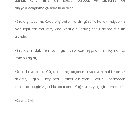
günlük kullanımınız için ideal, notebook ve tabletinizi de
taşıyabileceğiniz ölçülerde tasarlandı.
•Sıra dışı tasarım, Kolay erişilebilen kartlık gözü ile her an ihtiyacınız
olan toplu taşıma kartı, kredi kartı gibi ihtiyaçlarınız daima elinizin
altında,
•Sırt kısmındaki fermuarlı gizli cep, özel eşyalarınızı koymanıza
imkân sağlar,
•Rahatlık ve kalite: Güçlendirilmiş, ergonomik ve ayarlanabilir omuz
askıları, gün boyunca rahatlığınızdan ödün vermeden
kullanabileceğiniz şekilde tasarlandı. Yağmur suyu geçirmemektedir.
•Garanti: 1 yıl.