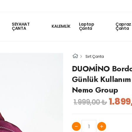
SEYAHAT
Laptop
Çapraz 
KALEMLİK
ÇANTA
Çanta
Çanta
Sırt Çanta
DUOMİNO Bordo M
Günlük Kullanım 
Nemo Group
1.899
1.999,00 ₺