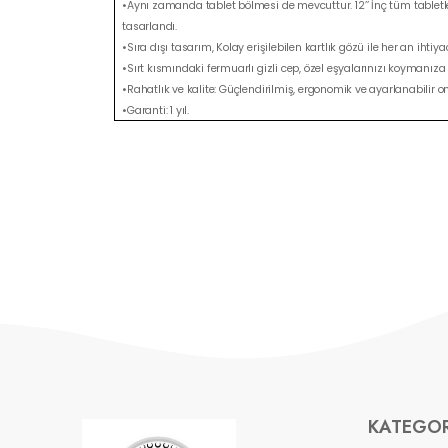
•Aynı zamanda tablet bölmesi de mevcuttur. 12’’ İnç tüm tabletler
tasarlandı.
•Sıra dışı tasarım, Kolay erişilebilen kartlık gözü ile her an ihtiya
•Sırt kısmındaki fermuarlı gizli cep, özel eşyalarınızı koymanız
•Rahatlık ve kalite: Güçlendirilmiş, ergonomik ve ayarlanabili
•Garanti: 1 yıl.
KATEGOR