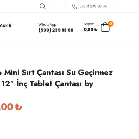
(530) 239 93 66
0
Sepet:
WhatsApp:
Askılı
0,00 ₺
(530) 239 93 66
ini Sırt Çantası Su Geçirmez
12″ İnç Tablet Çantası by
,00 ₺