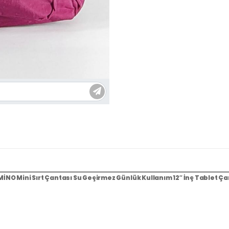
İNO Mini Sırt Çantası Su Geçirmez Günlük Kullanım 12
″
İnç Tablet Ça