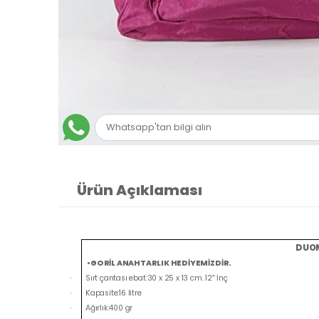
Ürün Açıklaması
DUOM
•GORİL ANAHTARLIK HEDİYEMİZDİR.
Sırt çantası ebat:30 x 25 x 13 cm. 12
″
İnç
·
Kapasite:16 litre
·
Ağırlık:400 gr
·