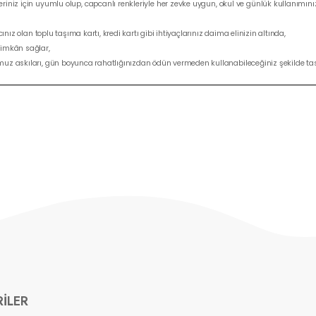
iniz için uyumlu olup, capcanlı renkleriyle her zevke uygun, okul ve günlük kullanımınız 
cınız olan toplu taşıma kartı, kredi kartı gibi ihtiyaçlarınız daima elinizin altında,
a imkân sağlar,
r omuz askıları, gün boyunca rahatlığınızdan ödün vermeden kullanabileceğiniz şekilde 
ILER